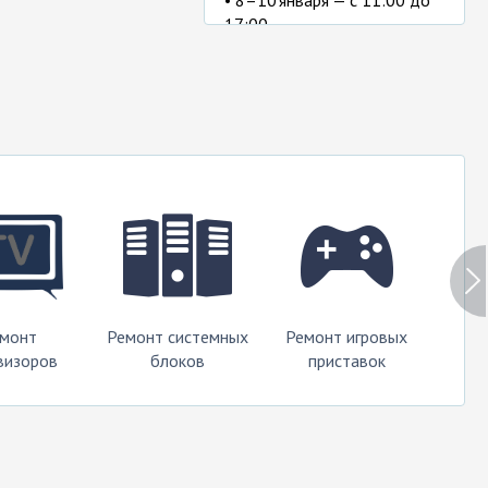
• 8–10 января — с 11:00 до
17:00.
монт
Ремонт системных
Ремонт игровых
Ремо
визоров
блоков
приставок