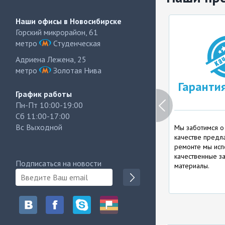
Наши офисы в Новосибирске
Горский микрорайон, 61
метро
Студенческая
Адриена Лежена, 25
метро
Золотая Нива
Бесплатная
Гаранти
График работы
диагностика
Пн-Пт 10:00-19:00
Сб 11:00-17:00
Вс Выходной
Мы берем оплату только за
Мы заботимся о
выполненные работы и даже в
качестве предла
случае отказа от ремонта,
ремонте мы исп
диагностика остается
качественные за
Подписаться на новости
БЕСПЛАТНОЙ
материалы.