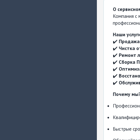
О сервисно
Компания с 
профессиона
Наши услуги
✔️
Продажа
✔️
Чистка о
✔️
Ремонт л
✔️
Сборка 
✔️
Оптимиз
✔️
Восстан
✔️
Обслужи
Почему мы
Профессион
Квалифицир
Быстрые сро