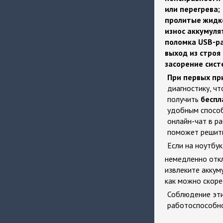
или перегрева;
пролитые жидк
износ аккумуля
поломка USB-р
выход из строя
засорение сист
При первых пр
диагностику, чт
получить
беспл
удобным способ
онлайн-чат в р
поможет решить
Если на ноутбук
немедленно откл
извлеките аккум
как можно скоре
Соблюдение эти
работоспособно