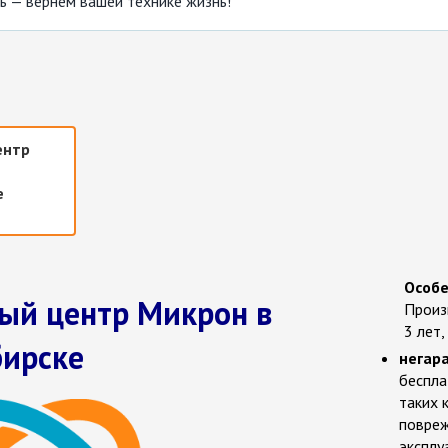
 — вернем вашей технике жизнь!
ентр
е
Особе
ый центр Микрон в
Произ
3 лет,
ирске
негар
беспла
таких 
повреж
эксплу