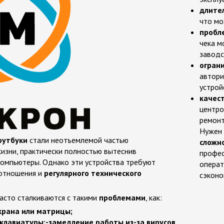
длите
что мо
пробл
чека м
заводс
ограни
автори
устрой
качес
центро
ремонт
Нужен
оутбуки
стали неотъемлемой частью
сложн
изни, практически полностью вытеснив
профес
омпьютеры. Однако эти устройства требуют
операт
отношения и
регулярного технического
сэконо
асто сталкиваются с такими
проблемами
, как:
крана или матрицы;
клавиатуры;-замедление работы из-за вирусов