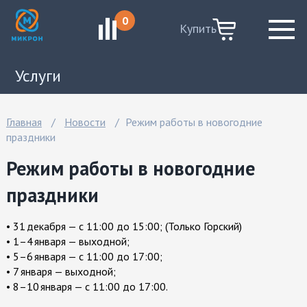
0
Купить
Услуги
Узнать статус ремонта
Главная
Новости
Режим работы в новогодние
Ремонт Apple
праздники
Режим работы в новогодние
Ремонт ноутбуков
праздники
Ремонт телефонов
Ремонт телевизоров
• 31 декабря — с 11:00 до 15:00; (Только Горский)
• 1–4 января — выходной;
Ремонт системных блоков
• 5–6 января — с 11:00 до 17:00;
• 7 января — выходной;
Ремонт игровых приставок
• 8–10 января — с 11:00 до 17:00.
Ремонт планшетов