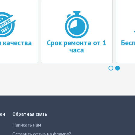
я качества
Срок ремонта от 1
Бес
часа
он
Обратная связь
Написать нам
Оставить отзыв на флампе?