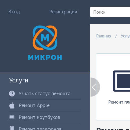
Вход
Регистрация
Главная
Услу
Услуги
Узнать статус ремонта
т
Ремонт системных
Ремонт игровых
Ремонт пл
Ремонт Apple
ров
блоков
приставок
Ремонт ноутбуков
Ремонт телефонов