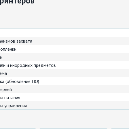
принтеров
ы
а
анизмов захвата
мопленки
ки
ыли и инородных предметов
ъема
ка (обновление ПО)
терней
ы питания
ы управления