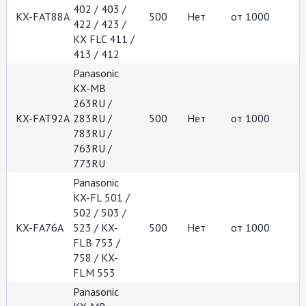
402 / 403 /
KX-FAT88A
500
Нет
от 1000
422 / 423 /
KX FLC 411 /
413 / 412
Panasonic
KX-MB
263RU /
KX-FAT92A
283RU /
500
Нет
от 1000
783RU /
763RU /
773RU
Panasonic
KX-FL 501 /
502 / 503 /
KX-FA76A
523 / KX-
500
Нет
от 1000
FLB 753 /
758 / KX-
FLM 553
Panasonic