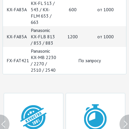
KX-FL 513 /
KX-FA83A
543 / KX-
600
от 1000
FLM 653 /
663
Panasonic
KX-FA85A
KX-FLB 813
1200
от 1000
/ 853 / 883
Panasonic
KX-MB 2230
FX-FAT421
По запросу
/ 2270 /
2510 / 2540