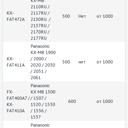
KX-MB
2110RU /
KX-
2117RU /
500
Нет
от 1000
FAT472A
2130RU /
2137RU /
2170RU /
2177RU
Panasonic
KX-MB 1900
KX-
/ 2000 /
500
нет
от 1000
FAT411A
2020 / 2030
/ 2051 /
2061
Panasonic
FX-
KX MB 1500
FAT400A7 /
/ 1507 /
600
от 1000
KX-
1520 / 1530
FAT410А
/ 1536 /
1537
Panasonic