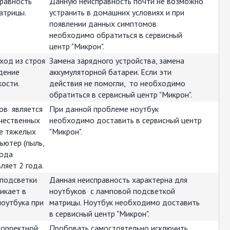
правность
Данную неисправность почти не возможно
атрицы.
устранить в домашних условиях и при
появлении данных симптомов
необходимо обратиться в сервисный
центр "Микрон".
ход из строя
Замена зарядного устройства, замена
дение
аккумуляторной батареи. Если эти
ости.
действия не помогли, то необходимо
обратиться в сервисный центр "Микрон".
ов является
При данной проблеме ноутбук
ачественных
необходимо доставить в сервисный центр
ее тяжелых
"Микрон".
ьютер (пыль,
вода
ляет 2 года.
 подсветки
Данная неисправность характерна для
икает в
ноутбуков с ламповой подсветкой
ноутбука при
матрицы. Ноутбук необходимо доставить
в сервисный центр "Микрон".
корректной
Пробовать самостоятельно исключить