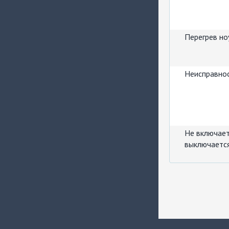
Перегрев но
Неисправно
Не включает
выключается