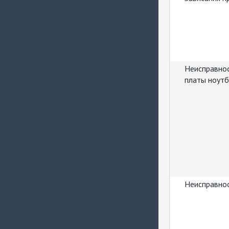
Неисправнос
платы ноутб
Неисправнос