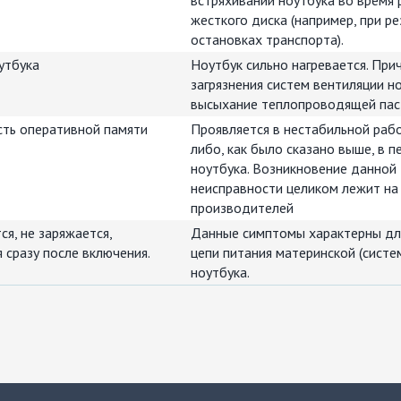
встряхиваний ноутбука во время
жесткого диска (например, при ре
остановках транспорта).
утбука
Ноутбук сильно нагревается. При
загрязнения систем вентиляции но
высыхание теплопроводящей пас
сть оперативной памяти
Проявляется в нестабильной раб
либо, как было сказано выше, в п
ноутбука. Возникновение данной
неисправности целиком лежит на
производителей
ся, не заряжается,
Данные симптомы характерны дл
 сразу после включения.
цепи питания материнской (систе
ноутбука.