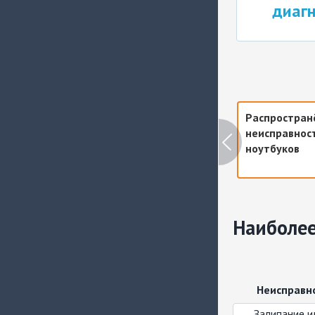
диагност
Распростран
неисправнос
ноутбуков
Наиболее
Неисправн
Залипание и