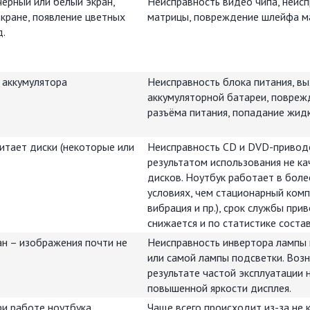
ерный или белый экран,
Неисправность видео чипа, неис
экране, появление цветных
матрицы, повреждение шлейфа м
д.
 аккумулятора
Неисправность блока питания, вы
аккумуляторной батареи, повреж
разъёма питания, попадание жидк
итает диски (некоторые или
Неисправность CD и DVD-привод
результатом использования не к
дисков. Ноутбук работает в бол
условиях, чем стационарный комп
вибрация и пр.), срок службы при
снижается и по статистике состав
ан – изображения почти не
Неисправность инвертора лампы
или самой лампы подсветки. Возн
результате частой эксплуатации 
повышенной яркости дисплея.
ри работе ноутбука
Чаще всего происходит из-за не 