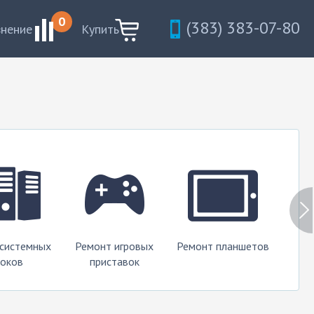
0
(383) 383-07-80
внение
Купить
 системных
Ремонт игровых
Ремонт планшетов
Ремо
оков
приставок