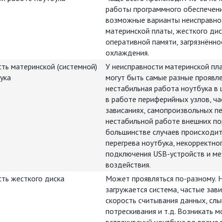
работы программного обеспечени
возможные варианты неисправно
материнской платы, жесткого дис
оперативной памяти, загрязнённо
охлаждения.
ть материнской (системной)
У неисправности материнской пл
ука
могут быть самые разные проявле
нестабильная работа ноутбука в 
в работе периферийных узлов, ч
зависаниях, самопроизвольных пе
нестабильной работе внешних пор
большинстве случаев происходит
перегрева ноутбука, некорректно
подключения USB-устройств и ме
воздействия.
ть жесткого диска
Может проявляться по-разному. 
загружается система, частые зави
скорость считывания данных, сл
потрескивания и т.д. Возникать м