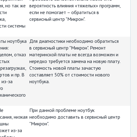
я, но так же
вероятность влияния «тяжелых» программ,
сти
если не помогает – обратиться в
ка,
сервисный центр "Микрон".
сти системы
аты ноутбука
Для диагностики необходимо обратиться
ния:
в сервисный центр "Микрон". Ремонт
целом, отказ
материнской платы не всегда возможен и
астых
нередко требуется замена на новую плату.
резагрузках,
Стоимость новой платы зачастую
тов и пр. В
составляет 50% от стоимости нового
 из-за
ноутбука.
го
ханического
Не
При данной проблеме ноутбук
сания, низкая
необходимо доставить в сервисный центр
ышны
"Микрон".
ожет из-за