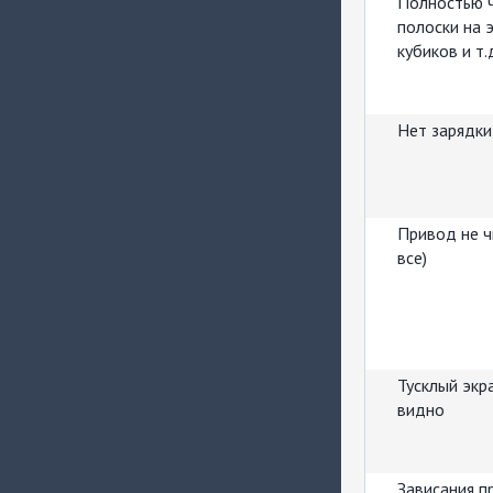
Полностью ч
полоски на 
кубиков и т.
Нет зарядки
Привод не ч
все)
Тусклый экр
видно
Зависания п