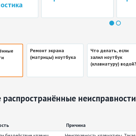
ика
ч
Ремонт экрана
Что делать, если
ённые
(матрицы) ноутбука
залил ноутбук
ти
(клавиатуру) водой
 распространённые неисправности
ость
Причина
ли бездействие клавиш
Неисправность клавиатуры. Такая