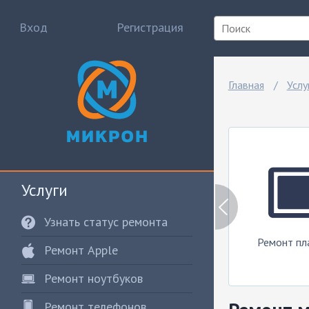
Вход
Регистрация
Главная
Услу
Услуги
Узнать статус ремонта
т
Ремонт системных
Ремонт игровых
Ремонт пл
Ремонт Apple
ров
блоков
приставок
Ремонт ноутбуков
Ремонт телефонов