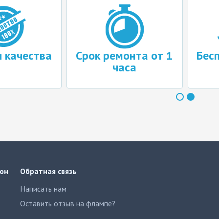
я качества
Срок ремонта от 1
Бес
часа
он
Обратная связь
Написать нам
Оставить отзыв на флампе?