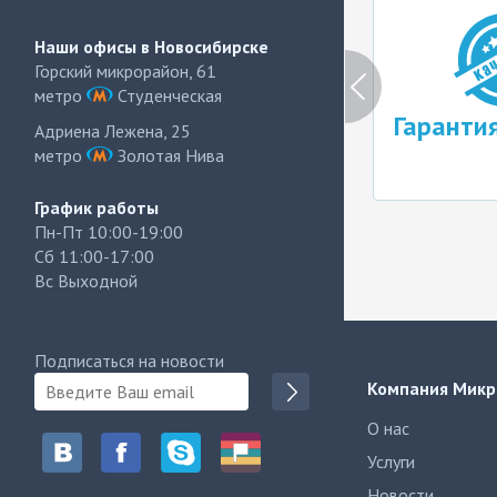
Наши офисы в Новосибирске
Горский микрорайон, 61
метро
Студенческая
Бесплатная
Гаранти
Адриена Лежена, 25
диагностика
метро
Золотая Нива
График работы
Пн-Пт 10:00-19:00
Сб 11:00-17:00
Вс Выходной
Подписаться на новости
Компания Микр
О нас
Услуги
Новости