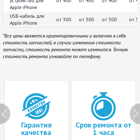
устройство для
от 400
от 400
от 400
от 4
Apple iPhone
USB-кабель для
от 300
от 300
от 300
от 3
Apple iPhone
*Все цены являются ориентировочными и включаю в себя
стоимость запчастей, в случаи изменения стоимости
запчасти, стоимость ремонта может изменится. Точную
стоимость ремонта узнавайте по телефону.
Гарантия
Срок ремонта от
качества
1 часа