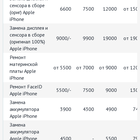
сенсора в сборе
6600
7500
12000
от 150
(ориг) Apple
iPhone
Замена дисплея и
сенсора в сборе
9000/-
9900
19000
от 190
(оригинал 100%)
Apple iPhone
Ремонт
материнской
от 5500
от 7000
от 9000
от 120
платы Apple
iPhone
Ремонт FaceID
5500/-
7500
9000
130
Apple iPhone
Замена
аккумулятора
3900
4300
4900
74
Apple iPhone
Замена
аккумулятора
Apple iPhone
4500
-
5500
79