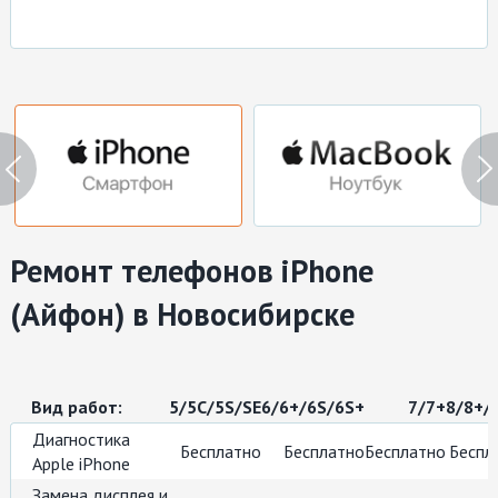
Ремонт мониторов
Заправка картриджей
Ремонт принтеров
Ремонт моноблоков
Восстановление данных
Ремонт телефонов iPhone
(Айфон) в Новосибирске
Вид работ:
5/5С/5S/SE
6/6+/6S/6S+
7/7+
8/8+/
Диагностика
Бесплатно
Бесплатно
Бесплатно
Беспл
Apple iPhone
Замена дисплея и