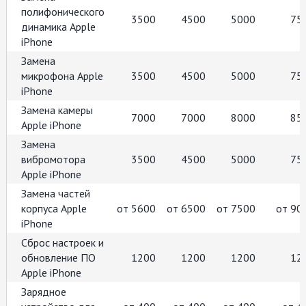
полифонического
3500
4500
5000
75
динамика Apple
iPhone
Замена
микрофона Apple
3500
4500
5000
75
iPhone
Замена камеры
7000
7000
8000
85
Apple iPhone
Замена
вибромотора
3500
4500
5000
75
Apple iPhone
Замена частей
корпуса Apple
от 5600
от 6500
от 7500
от 90
iPhone
Сброс настроек и
обновление ПО
1200
1200
1200
12
Apple iPhone
Зарядное