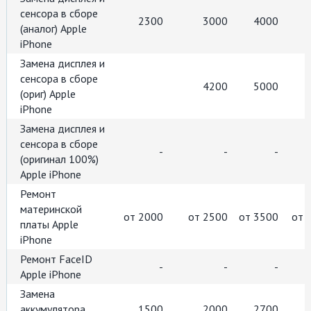
сенсора в сборе
2300
3000
4000
(аналог) Apple
iPhone
Замена дисплея и
сенсора в сборе
4200
5000
(ориг) Apple
iPhone
Замена дисплея и
сенсора в сборе
-
-
-
(оригинал 100%)
Apple iPhone
Ремонт
материнской
от 2000
от 2500
от 3500
от 
платы Apple
iPhone
Ремонт FaceID
-
-
-
Apple iPhone
Замена
аккумулятора
1500
2000
2700