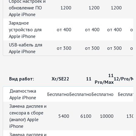
Сброс настроек и
обновление ПО
1200
1200
1200
Apple iPhone
Зарядное
устройство для
от 400
от 400
от 400
от
Apple iPhone
USB-кабель для
от 300
от 300
от 300
от
Apple iPhone
11
Вид работ:
Xr/SE22
11
12/Pro/Mi
Pro/Max
Диагностика
Бесплатно
Бесплатно
Бесплатно
Бесплат
Apple iPhone
Замена дисплея и
сенсора в сборе
5400
6100
10000
130
(аналог) Apple
iPhone
Замена дисплея и