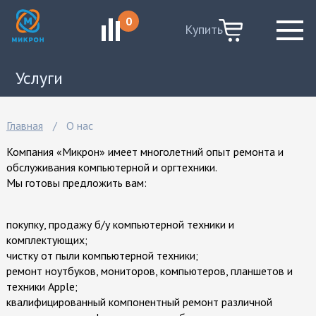
0
Купить
Услуги
Узнать статус ремонта
Главная
О нас
Ремонт Apple
Компания «Микрон» имеет многолетний опыт ремонта и
обслуживания компьютерной и оргтехники.
Ремонт ноутбуков
Мы готовы предложить вам:
Ремонт телефонов
покупку, продажу б/у компьютерной техники и
Ремонт телевизоров
комплектующих;
чистку от пыли компьютерной техники;
Ремонт системных блоков
ремонт ноутбуков, мониторов, компьютеров, планшетов и
Ремонт игровых приставок
техники Apple;
квалифицированный компонентный ремонт различной
Ремонт планшетов