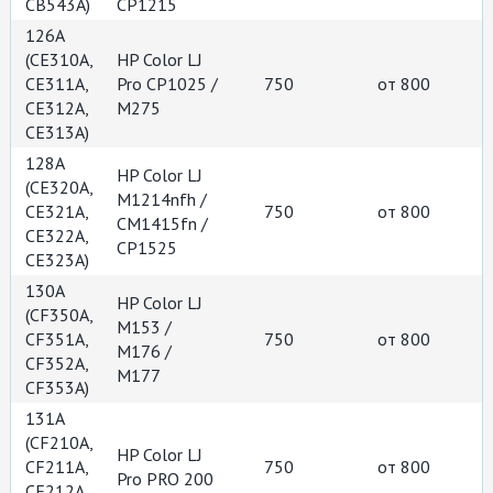
CB543A)
CP1215
126A
(СЕ310А,
HP Color LJ
CE311A,
Pro CP1025 /
750
от 800
CE312A,
M275
CE313A)
128A
HP Color LJ
(CE320A,
M1214nfh /
CE321A,
750
от 800
CM1415fn /
CE322A,
CP1525
CE323A)
130A
HP Color LJ
(CF350A,
M153 /
CF351A,
750
от 800
M176 /
CF352A,
M177
CF353A)
131A
(CF210A,
HP Color LJ
CF211A,
750
от 800
Pro PRO 200
CF212A,