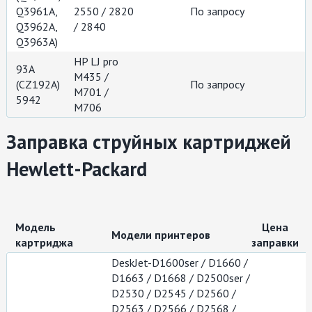
Q3961A,
2550 / 2820
По запросу
Q3962A,
/ 2840
Q3963A)
HP LJ pro
93A
M435 /
(CZ192A)
По запросу
М701 /
5942
М706
Заправка струйных картриджей
Hewlett-Packard
Модель
Цена
Модели принтеров
картриджа
заправки
DeskJet-D1600ser / D1660 /
D1663 / D1668 / D2500ser /
D2530 / D2545 / D2560 /
D2563 / D2566 / D2568 /