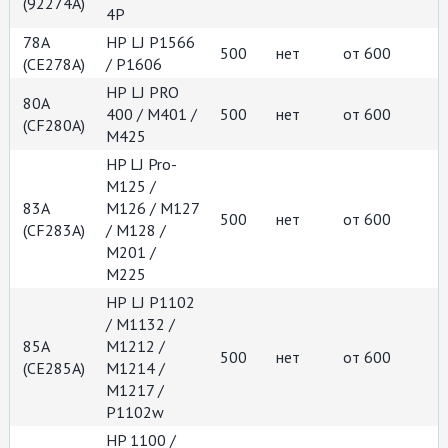
(92274A)
4P
78A
НР LJ Р1566
500
нет
от 600
(СЕ278А)
/ P1606
НР LJ PRO
80A
400 / M401 /
500
нет
от 600
(CF280A)
М425
HP LJ Pro-
M125 /
83A
M126 / M127
500
нет
от 600
(CF283A)
/ M128 /
M201 /
M225
НР LJ P1102
/ M1132 /
85A
M1212 /
500
нет
от 600
(СE285А)
M1214 /
M1217 /
P1102w
HP 1100 /