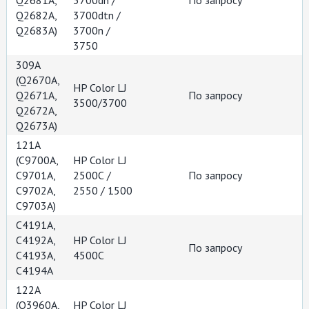
Q2681A,
3700dn /
По запросу
Q2682A,
3700dtn /
Q2683A)
3700n /
3750
309A
(Q2670A,
HP Color LJ
Q2671A,
По запросу
3500/3700
Q2672A,
Q2673A)
121A
(С9700А,
HP Color LJ
С9701А,
2500С /
По запросу
С9702А,
2550 / 1500
С9703А)
С4191A,
С4192A,
HP Color LJ
По запросу
С4193A,
4500С
С4194A
122A
(Q3960A,
HP Color LJ