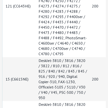
F4240 / F4250 / F4272 /
121 (CC643HE)
F4273 / F4274 / F4275 /
200
F4280 / F4283 / F4288 /
F4292 / F4293 / F4400ser /
F4424 / F4435 / F4440 /
F4450 / F4470 / F4472 /
F4473 / F4480 / F4483 /
F4488 / F4492, PhotoSmart-
C4600ser / C4640 / C4650 /
C4680 / C4700ser / C4740 /
C4780 / C4795
DeskJet-3810 / 3816 / 3820
/ 3822 / 810 / 812 / 816 /
825 / 840 / 842 / 843 / 845 /
916 / 920 / 940, Digital
15 (C6615NE)
200
Copier-310, FAX-1230,
OfficeJet-5105 / 5110 / V30
/ V40 / V45, PSC-500 / 750 /
950
DeskJet-3810 / 3816 / 3820