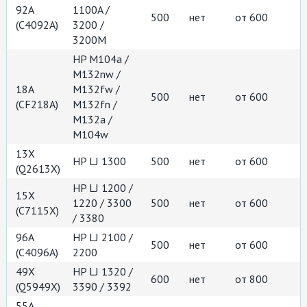
92A
1100A /
500
нет
от 600
(C4092A)
3200 /
3200M
HP M104a /
M132nw /
18A
M132fw /
500
нет
от 600
(CF218A)
M132fn /
M132a /
M104w
13X
HP LJ 1300
500
нет
от 600
(Q2613X)
HP LJ 1200 /
15X
1220 / 3300
500
нет
от 600
(C7115X)
/ 3380
96A
HP LJ 2100 /
500
нет
от 600
(C4096A)
2200
49X
HP LJ 1320 /
600
нет
от 800
(Q5949X)
3390 / 3392
55A