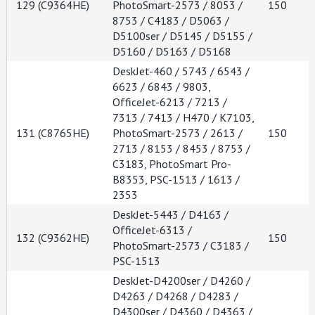
129 (C9364HE)
PhotoSmart-2573 / 8053 /
150
8753 / C4183 / D5063 /
D5100ser / D5145 / D5155 /
D5160 / D5163 / D5168
DeskJet-460 / 5743 / 6543 /
6623 / 6843 / 9803,
OfficeJet-6213 / 7213 /
7313 / 7413 / H470 / K7103,
131 (C8765HE)
PhotoSmart-2573 / 2613 /
150
2713 / 8153 / 8453 / 8753 /
C3183, PhotoSmart Pro-
B8353, PSC-1513 / 1613 /
2353
DeskJet-5443 / D4163 /
OfficeJet-6313 /
132 (C9362HE)
150
PhotoSmart-2573 / C3183 /
PSC-1513
DeskJet-D4200ser / D4260 /
D4263 / D4268 / D4283 /
D4300ser / D4360 / D4363 /