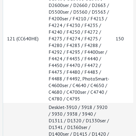
D2600ser / D2660 / D2663 /
D5500ser / D5560 / D5563 /
F4200ser / F4210 / F4213 /
F4224 / F4230 / F4235 /
F4240 / F4250 / F4272 /
121 (CC640HE)
F4273 / F4274 / F4275 /
150
F4280 / F4283 / F4288 /
F4292 / F4293 / F4400ser /
F4424 / F4435 / F4440 /
F4450 / F4470 / F4472 /
F4473 / F4480 / F4483 /
F4488 / F4492, PhotoSmart-
C4600ser / C4640 / C4650 /
C4680 / C4700ser / C4740 /
C4780 / C4795
DeskJet-3910 / 3918 / 3920
/ 3930 / 3938 / 3940 /
D1311 / D1320 / D1330ser /
D1341 / D1360ser /
D1400ser / D1415 / D1420 /