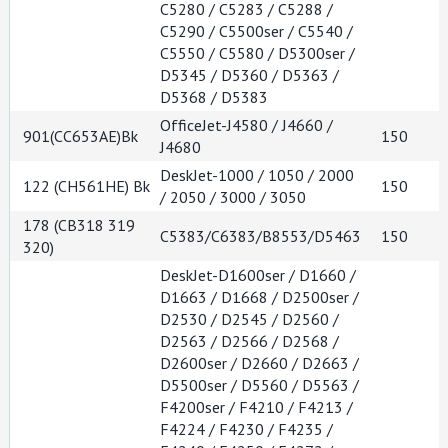
C5280 / C5283 / C5288 /
C5290 / C5500ser / C5540 /
C5550 / C5580 / D5300ser /
D5345 / D5360 / D5363 /
D5368 / D5383
OfficeJet-J4580 / J4660 /
901(CC653AE)Bk
150
J4680
DeskJet-1000 / 1050 / 2000
122 (CH561HE) Bk
150
/ 2050 / 3000 / 3050
178 (CB318 319
C5383/C6383/B8553/D5463
150
320)
DeskJet-D1600ser / D1660 /
D1663 / D1668 / D2500ser /
D2530 / D2545 / D2560 /
D2563 / D2566 / D2568 /
D2600ser / D2660 / D2663 /
D5500ser / D5560 / D5563 /
F4200ser / F4210 / F4213 /
F4224 / F4230 / F4235 /