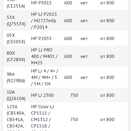
НР Р3015
600
нет
от 800
(СЕ255А)
НР LJ P2015
53X
/ M2727mfp
600
нет
от 800
(Q7553X)
/ P2014
05X
НР P2055
600
нет
от 800
(CE505X)
НР LJ PRO
80X
400 / M401 /
600
нет
от 800
(CF280X)
М425
HP LJ 4 / 4+ /
98A
4M / 4M+ / 5
600
нет
от 800
(92298A)
/ 5M / 5N
10A
HP LJ 2300
750
от 800
(Q2610A)
125A
НР Color LJ
(СВ540А,
CP1515 /
CB541A,
СM1312 /
750
от 800
CB542A,
СР1518 /