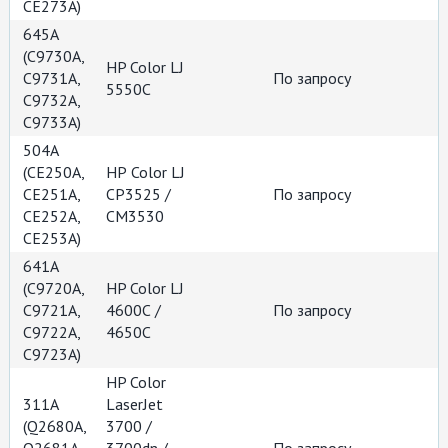
СЕ273А)
645A
(С9730А,
HP Color LJ
С9731А,
По запросу
5550С
С9732А,
С9733А)
504A
(CE250A,
НР Color LJ
CE251A,
CP3525 /
По запросу
CE252A,
CM3530
CE253A)
641A
(С9720А,
HP Color LJ
С9721А,
4600С /
По запросу
С9722А,
4650C
С9723А)
HP Color
311A
LaserJet
(Q2680A,
3700 /