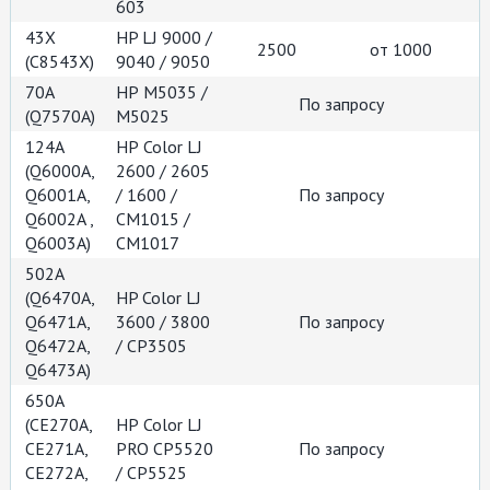
603
43X
HP LJ 9000 /
2500
от 1000
(С8543Х)
9040 / 9050
70A
НР М5035 /
По запросу
(Q7570А)
М5025
124A
НР Color LJ
(Q6000A,
2600 / 2605
Q6001A,
/ 1600 /
По запросу
Q6002A ,
CM1015 /
Q6003A)
CM1017
502A
(Q6470A,
HP Color LJ
Q6471A,
3600 / 3800
По запросу
Q6472A,
/ CP3505
Q6473A)
650A
(СЕ270А,
НР Color LJ
СЕ271А,
PRO CP5520
По запросу
СЕ272А,
/ CP5525