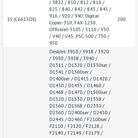
/ 3822 / 810 / 812 / 816 /
825 / 840 / 842 / 843 / 845 /
916 / 920 / 940, Digital
15 (C6615DE)
200
Copier-310, FAX-1230,
OfficeJet-5105 / 5110 / V30
/ V40 / V45, PSC-500 / 750 /
950
DeskJet-3910 / 3918 / 3920
/ 3930 / 3938 / 3940 /
D1311 / D1320 / D1330ser /
D1341 / D1360ser /
D1400ser / D1415 / D1420 /
D1430 / D1455 / D1460 /
D1468 / D1470 / D1500ser /
D1520 / D1530 / D1558 /
D1560 / D1568 / D2330 /
D2360 / D2400ser / D2430 /
D2445 / D2460 / F2100ser /
F2110 / F2120 / F2128 /
F2140 / F2149 / F2179 /