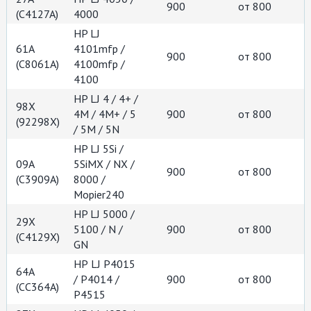
900
от 800
(C4127A)
4000
HP LJ
61A
4101mfp /
900
от 800
(C8061A)
4100mfp /
4100
HP LJ 4 / 4+ /
98X
4M / 4M+ / 5
900
от 800
(92298X)
/ 5M / 5N
HP LJ 5Si /
09A
5SiMX / NX /
900
от 800
(C3909A)
8000 /
Mopier240
HP LJ 5000 /
29X
5100 / N /
900
от 800
(C4129X)
GN
НР LJ P4015
64A
/ P4014 /
900
от 800
(СС364А)
P4515