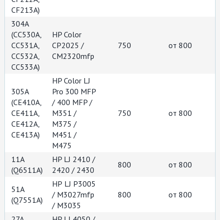
CF213A)
304A
(CC530A,
HP Color
CC531A,
СР2025 /
750
от 800
CC532A,
СМ2320mfp
CC533A)
HP Color LJ
305A
Pro 300 MFP
(СЕ410А,
/ 400 MFP /
CE411A,
M351 /
750
от 800
CE412A,
M375 /
CE413A)
M451 /
M475
11A
HP LJ 2410 /
800
от 800
(Q6511A)
2420 / 2430
НР LJ P3005
51A
/ M3027mfp
800
от 800
(Q7551A)
/ M3035
27A
HP LJ 4050 /