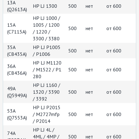
13A
HP LJ 1300
500
нет
от 600
(Q2613A)
HP LJ 1000 /
15A
1005 / 1200
500
нет
от 600
(C7115A)
/ 1220 /
3300 / 3380
35A
НР LJ Р1005
500
нет
от 600
(CB435A)
/ P1006
НР LJ М1120
36A
/ М1522 / Р1
500
нет
от 600
(СВ436А)
280
HP LJ 1160 /
49A
1320 / 3390
500
нет
от 600
(Q5949A)
/ 3392
НР LJ P2015
53A
/ M2727mfp
500
нет
от 600
(Q7553A)
/ P2014
HP LJ 4L /
74A
4ML / 4MP /
500
нет
от 600