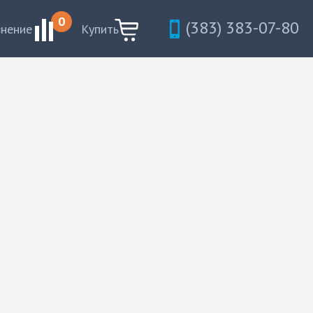
0
(383) 383-07-80
внение
Купить